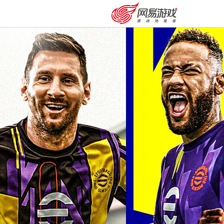
安卓充值
客服中心