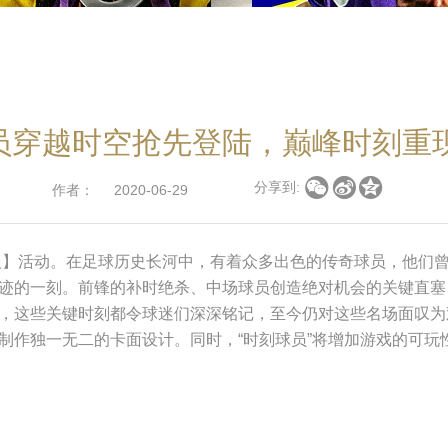
员穿越时空抢先登陆，巅峰时刻重



分享到:
作者：
2020-06-29
】活动。在足球历史长河中，有着众多出色的传奇球员，他们曾
迹的一刻。前锋的补时绝杀、中场球员创造绝对机会的关键直塞
，这些关键时刻都令球迷们深深铭记，至今仍对这些名场面叹为观
制作独一无二的卡面设计。同时，“时刻球员”将增加游戏的可玩