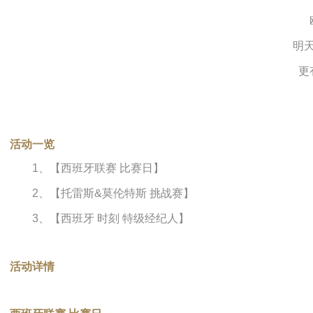
明
更
活动一览
1、【西班牙联赛 比赛日】
2、【托雷斯&莫伦特斯 挑战赛】
3、【西班牙 时刻 特级经纪人】
活动详情