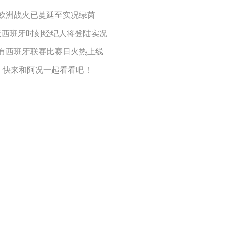
欧洲战火已蔓延至实况绿茵
天西班牙时刻经纪人将登陆实况
有西班牙联赛比赛日火热上线
快来和阿况一起看看吧！