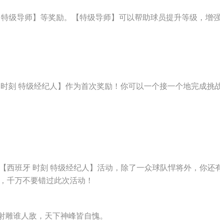
特级导师】等奖励。【特级导师】可以帮助球员提升等级，增强
时刻 特级经纪人】作为首次奖励！你可以一个接一个地完成挑
西班牙 时刻 特级经纪人】活动，除了一众球队悍将外，你还
，千万不要错过此次活动！
射雕谁人敌，天下神峰皆自愧。