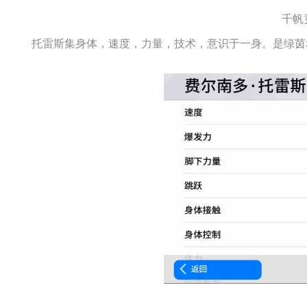
千帆
托雷斯集身体，速度，力量，技术，意识于一身。是绿茵场