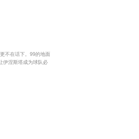
更不在话下。99的地面
让伊涅斯塔成为球队必