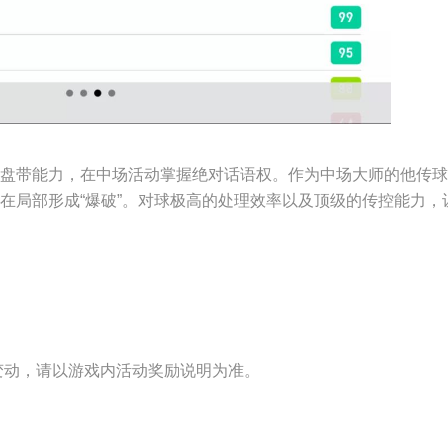
带能力，在中场活动掌握绝对话语权。作为中场大师的他传球
在局部形成“爆破”。对球极高的处理效率以及顶级的传控能力，
动，请以游戏内活动奖励说明为准。