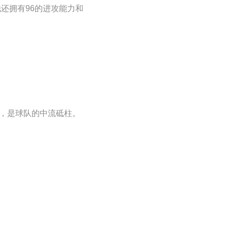
还拥有96的进攻能力和
，是球队的中流砥柱。