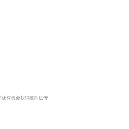
你还有机会获得这四位传