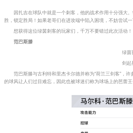
因扎吉在球队中就是一个刺客，他的战术作用十分强大。9
胜，锁定胜局！如果老哥们在进攻端中陷入困境，不妨尝试一
想获得这位绿茵刺客的玩家们，千万不要错过此次活动！
范巴斯滕
绿茵
剑起
范巴斯滕与古利特和里杰卡尔德并称为“荷兰三剑客”，许
的球风让人们过目难忘，因此也被球迷们称为球场上的芭蕾王