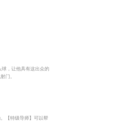
头球，让他具有这出众的
成射门。
。【特级导师】可以帮