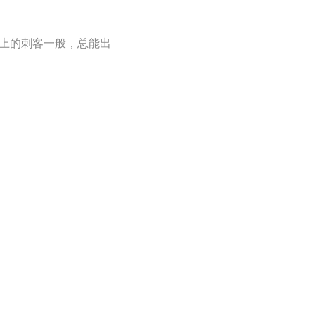
上的刺客一般，总能出