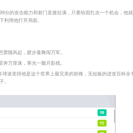
9分的攻击能力和射门直接拉满，只要给因扎吉一个机会，他就
下利用他打开局面。
芭蕾随风起，踱步曼舞闯万军。
星奔万里诛，寒光一颤月影残。
多球迷觉得他是这个世界上最完美的前锋，无短板的进攻百科全
子。