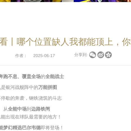
看丨哪个位置缺人我都能顶上，你



分享到:
作者：
2025-06-17
奔跑不息
、
的
覆盖全场
全能战士
也是银河战舰阵中的
万能拼图
不停歇的奔袭，钢铁浇筑的斗志
从
到
全能中场
边路铁闸
总能出现在球队最需要的地方！
即将登场！
能梦幻精选巴尔韦德