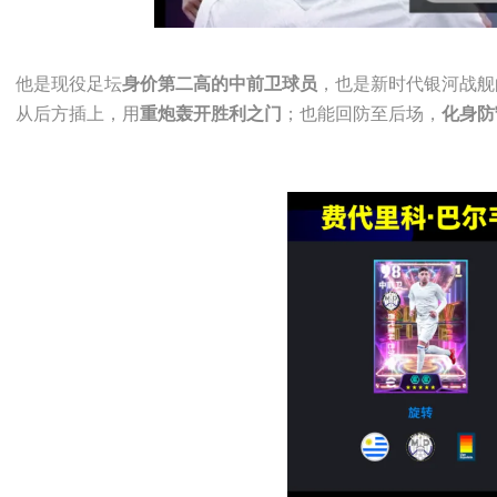
他是现役足坛
，也是新时
代银河战舰
身价第二高的中前卫球员
从后方插上，用
；也能回防至后场，
重炮轰开胜利之门
化身防