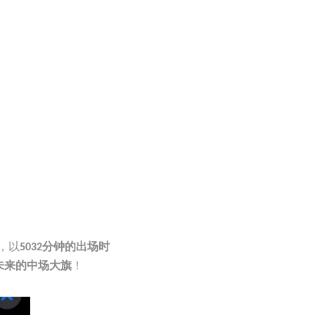
，以
5032分钟的出场时
！
未来的中场大旗