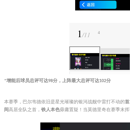
1
/
11
4
增能后球员总评可达
分，上阵最大总评可达
分
*
98
102
本赛季，巴尔韦德依旧是星光璀璨的银河战舰中雷打不动的
首
高居全队之首，
毋庸置疑！当莫德里奇在赛季末挥
间
铁人本色