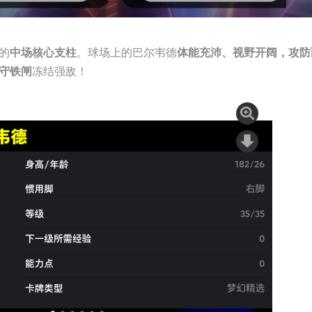
的
。球场上的巴尔韦德
中场核心支柱
体能充沛、视野开阔，攻防
冻结强敌！
守铁闸